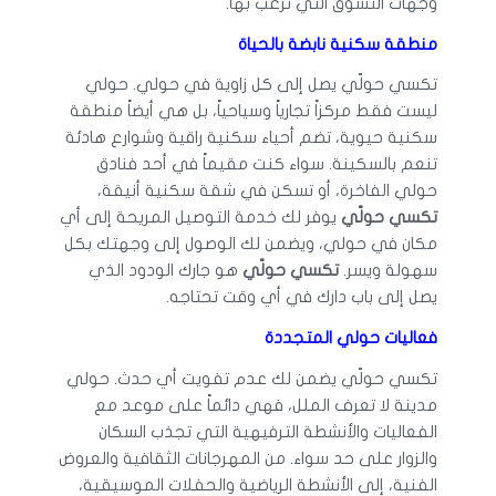
وجهات التسوق التي ترغب بها.
منطقة سكنية نابضة بالحياة
تكسي حولّي يصل إلى كل زاوية في حولي. حولي
ليست فقط مركزاً تجارياً وسياحياً، بل هي أيضاً منطقة
سكنية حيوية، تضم أحياء سكنية راقية وشوارع هادئة
تنعم بالسكينة. سواء كنت مقيماً في أحد فنادق
حولي الفاخرة، أو تسكن في شقة سكنية أنيقة،
تكسي حولّي
يوفر لك خدمة التوصيل المريحة إلى أي
مكان في حولي، ويضمن لك الوصول إلى وجهتك بكل
سهولة ويسر.
تكسي حولّي
هو جارك الودود الذي
يصل إلى باب دارك في أي وقت تحتاجه.
فعاليات حولي المتجددة
تكسي حولّي يضمن لك عدم تفويت أي حدث. حولي
مدينة لا تعرف الملل، فهي دائماً على موعد مع
الفعاليات والأنشطة الترفيهية التي تجذب السكان
والزوار على حد سواء. من المهرجانات الثقافية والعروض
الفنية، إلى الأنشطة الرياضية والحفلات الموسيقية،