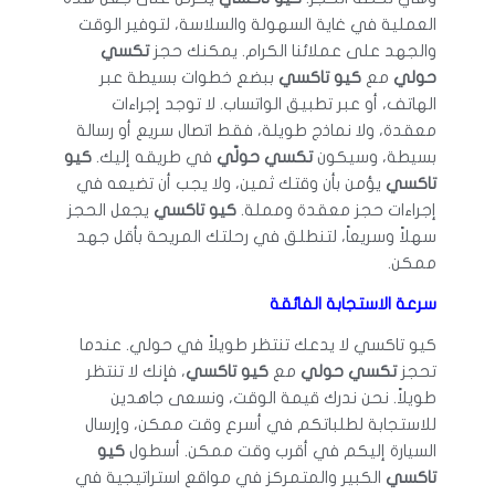
العملية في غاية السهولة والسلاسة، لتوفير الوقت
والجهد على عملائنا الكرام. يمكنك حجز
تكسي
حولي
مع
كيو تاكسي
ببضع خطوات بسيطة عبر
الهاتف، أو عبر تطبيق الواتساب. لا توجد إجراءات
معقدة، ولا نماذج طويلة، فقط اتصال سريع أو رسالة
بسيطة، وسيكون
تكسي حولّي
في طريقه إليك.
كيو
تاكسي
يؤمن بأن وقتك ثمين، ولا يجب أن تضيعه في
إجراءات حجز معقدة ومملة.
كيو تاكسي
يجعل الحجز
سهلاً وسريعاً، لتنطلق في رحلتك المريحة بأقل جهد
ممكن.
سرعة الاستجابة الفائقة
كيو تاكسي لا يدعك تنتظر طويلاً في حولي. عندما
تحجز
تكسي حولي
مع
كيو تاكسي
، فإنك لا تنتظر
طويلاً. نحن ندرك قيمة الوقت، ونسعى جاهدين
للاستجابة لطلباتكم في أسرع وقت ممكن، وإرسال
السيارة إليكم في أقرب وقت ممكن. أسطول
كيو
تاكسي
الكبير والمتمركز في مواقع استراتيجية في