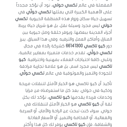
المفصلة في عالم
تكسي حولي
، نود أن نؤكد مجدداً
على الأهمية الكبيرة التي يمثلها
تكسي حولّي
في
تسهيل حياة سكان وزوار هذه المنطقة الحيوية.
تكسي
حولي
ليس مجرد وسيلة نقل، بل هو شريان حياة يربط
أجزاء المدينة ببعضها، ويوفر حلقة وصل حيوية بين
المنازل وأماكن العمل والترفيه. وفي هذا السياق، يبرز
دور
كيو تاكسي 66141300
كشركة رائدة في مجال
تكسي حولّي
، تقدم خدمات متميزة بمعايير عالمية،
وتلبي كافة احتياجات العملاء بمهنية واحترافية.
كيو
تاكسي
ليس مجرد اسم، بل هو علامة تجارية مرادفة
للجودة والتميز والموثوقية في عالم
تكسي حولّي
.
تأكيد أن كيو تاكسي هو الخيار الأمثل لتنقلات مريحة
وذكية في حولي. بعد كل ما استعرضناه من مزايا
وخدمات فريدة يقدمها
كيو تاكسي
، نؤكد لك بكل
ثقة أن
كيو تاكسي
هو الخيار الأمثل لتنقلاتك في
حولي. سواء كنت تبحث عن الراحة والأمان، أو السرعة
والفعالية، أو الفخامة والتميز، أو الأسعار العادلة
والشفافة، فإن
كيو تاكسي
يوفر لك كل هذا وأكثر.