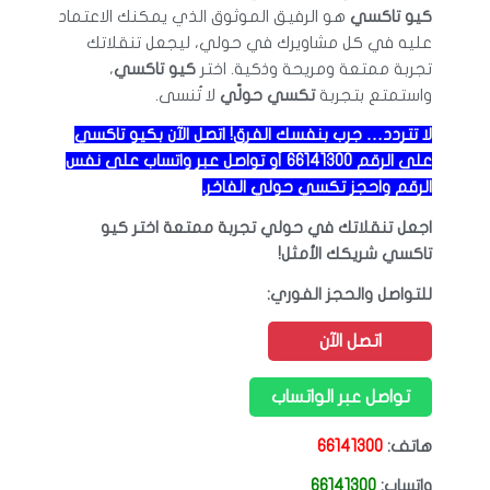
كيو تاكسي
هو الرفيق الموثوق الذي يمكنك الاعتماد
عليه في كل مشاويرك في حولي، ليجعل تنقلاتك
تجربة ممتعة ومريحة وذكية. اختر
كيو تاكسي
،
واستمتع بتجربة
تكسي حولّي
لا تُنسى.
لا تتردد… جرب بنفسك الفرق! اتصل الآن بكيو تاكسي
على الرقم 66141300 أو تواصل عبر واتساب على نفس
الرقم واحجز تكسي حولّي الفاخر.
اجعل تنقلاتك في حولي تجربة ممتعة اختر كيو
تاكسي شريكك الأمثل!
للتواصل والحجز الفوري:
اتصل الآن
تواصل عبر الواتساب
هاتف:
66141300
واتساب:
66141300