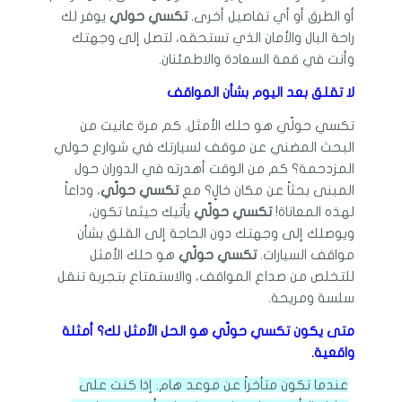
أو الطرق أو أي تفاصيل أخرى.
تكسي حولي
يوفر لك
راحة البال والأمان الذي تستحقه، لتصل إلى وجهتك
وأنت في قمة السعادة والاطمئنان.
لا تقلق بعد اليوم بشأن المواقف
تكسي حولّي هو حلك الأمثل. كم مرة عانيت من
البحث المضني عن موقف لسيارتك في شوارع حولي
المزدحمة؟ كم من الوقت أهدرته في الدوران حول
المبنى بحثاً عن مكان خالٍ؟ مع
تكسي حولّي
، وداعاً
لهذه المعاناة!
تكسي حولّي
يأتيك حيثما تكون،
ويوصلك إلى وجهتك دون الحاجة إلى القلق بشأن
مواقف السيارات.
تكسي حولّي
هو حلك الأمثل
للتخلص من صداع المواقف، والاستمتاع بتجربة تنقل
سلسة ومريحة.
متى يكون تكسي حولّي هو الحل الأمثل لك؟ أمثلة
واقعية.
عندما تكون متأخراً عن موعد هام. إذا كنت على