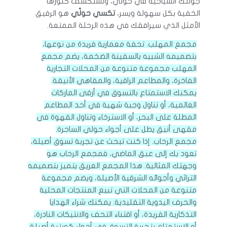
جولتك السياحية في حولي، وتستكشف كنوزها
الخفية بكل سهولة ويسر،
تكسي حولّي
هو الرفيق
الأمثل الذي سيرافقك في هذه الرحلة الممتعة.
مجمع المهلب. تحفة معمارية فريدة من نوعها،
بتصميمه الشبيه بالسفينة الضخمة، يضم مجمع
المهلب مجموعة متنوعة من المحلات التجارية
الفاخرة، والمطاعم الراقية، والمقاهي الأنيقة.
يمكنك الاستمتاع بالتسوق في أرقى الماركات
العالمية، أو تناول وجبة شهية في أحد المطاعم
المطلة على البحر، أو الاسترخاء وتناول القهوة في
مقهى أنيق يطل على أجواء حولي الساحرة.
مجمع الرحاب. إذا كنت تبحث عن تجربة تسوق أصيلة،
تعود بك إلى عبق الماضي، فمجمع الرحاب هو
وجهتك المثالية. هذا المجمع العريق يتميز بتصميمه
التراثي وأجوائه الشرقية الأصيلة، ويضم مجموعة
متنوعة من المحلات التي تبيع المنتجات المحلية
والحرف اليدوية التقليدية. يمكنك شراء الهدايا
التذكارية الفريدة، أو اقتناء التحف والانتيكات النادرة،
أو الاستمتاع بتجربة التسوق في أجواء كويتية أصيلة.