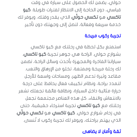
حولي، يضمن لك الحصول على سيارة في وقت
قياسي، دون الحاجة إلى الانتظار لفترات طويلة.
كيو
تاكسي
هو
تكسي حولّي
الذي يقدر وقتك، ويوفر لك
خدمة سريعة وفعالة، لتصل إلى وجهتك دون تأخير.
تجربة ركوب مريحة
استمتع بكل لحظة في رحلتك مع كيو تاكسي
بشوارع حولي. الراحة هي جوهر تجربة
كيو تاكسي
.
سياراتنا الفاخرة والمجهزة بأحدث وسائل الراحة، تضمن
لك رحلة مريحة وممتعة، تخلو من الإرهاق والتعب.
مقاعد وثيرة تدعم الظهر، ومساحات واسعة للأرجل
لتمدد براحة، ونظام تكييف فعال يحافظ على درجة
حرارة مثالية داخل السيارة، ونظافة فائقة تجعلك تشعر
بالانتعاش والنقاء، كل هذه العناصر مجتمعة تجعل
رحلتك مع
كيو تاكسي
تجربة استرخاء حقيقية، حتى
في زحام شوارع حولي.
كيو تاكسي
هو
تكسي حولّي
الذي يهتم براحتك، ويوفر لك تجربة ركوب لا تُنسى.
ثقة وأمان لا يضاهى