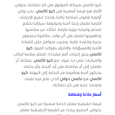
كيو تاكسي شريكك الموثوق في كل تنقلاتك بحولي.
الأمان هو قيمة أساسية في
كيو تاكسي
. نحن نولي
أولوية قصوى لسلامة ركابنا، ونتخذ جميع الإجراءات
اللازمة لضمان رحلة آمنة وموثوقة. سياراتنا تخضع
لفحص وصيانة دورية صارمة، للتأكد من سلامتها
وجاهزيتها للعمل في أي وقت. سائقونا يتمتعون
بخبرة وكفاءة عالية، وتدريب متواصل على القيادة
الآمنة والمسؤولة، والالتزام بقواعد المرور.
كيو
تاكسي
يتبع إجراءات أمان مشددة، لضمان سلامة الركاب
والمركبات على حد سواء. مع
كيو تاكسي
، يمكنك أن
تطمئن إلى أن سلامتك في أيد أمينة، وأن رحلتك
ستكون آمنة ومأمونة من البداية إلى النهاية.
كيو
تاكسي
هو
تكسي حولي
الذي تضع فيه ثقتك،
وتعتمد عليه في كل تنقلاتك.
أسعار عادلة وشفافة
قيمة حقيقية مقابل خدمة متميزة من كيو تاكسي
بحولي. الجميع يبحث عن القيمة الحقيقية مقابل