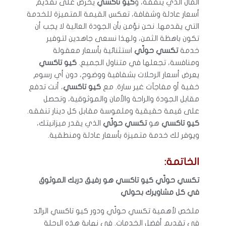
المال الذي ينفقه، و
كيو تاكسي
يحرص على تقديم
أسعار عادلة وشفافة، تعكس القيمة المتميزة للخدمة
التي يقدمها. نحن نؤمن بأن الجودة العالية لا يجب أن
تكون باهظة الثمن، ولهذا نسعى جاهدين لتوفير
خدمة
تكسي حولّي
استثنائية بأسعار معقولة
ومنافسة، تجعلها في متناول الجميع.
كيو تاكسي
يعرض أسعار الرحلات بشفافية ووضوح، دون أي رسوم
خفية أو مفاجآت غير سارة. مع
كيو تاكسي
، أنت تدفع
مقابل الجودة والراحة والأمان والموثوقية، وتحصل
على قيمة حقيقية وملموسة مقابل كل دينار تنفقه.
كيو تاكسي
هو
تكسي حولّي
الذي يقدر ميزانيتك،
ويوفر لك خدمة متميزة بأسعار عادلة ومنطقية.
الخاتمة:
تكسي حولّي كيو تاكسي هو رفيق دربك الموثوق
في كل مشاويرك بحولي
ملخص لأهمية تكسي حولّي ودور كيو تاكسي الرائد
في تقديم أفضل الخدمات. في نهاية هذه الرحلة