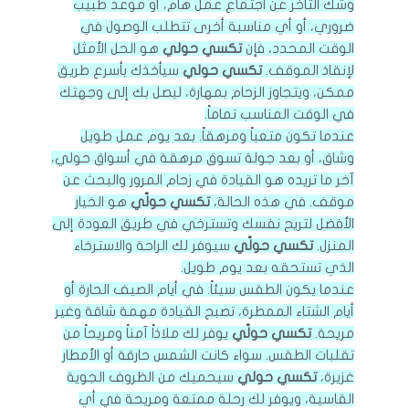
وشك التأخر عن اجتماع عمل هام، أو موعد طبيب
ضروري، أو أي مناسبة أخرى تتطلب الوصول في
الوقت المحدد، فإن
تكسي حولي
هو الحل الأمثل
لإنقاذ الموقف.
تكسي حولي
سيأخذك بأسرع طريق
ممكن، ويتجاوز الزحام بمهارة، ليصل بك إلى وجهتك
في الوقت المناسب تماماً.
عندما تكون متعباً ومرهقاً. بعد يوم عمل طويل
وشاق، أو بعد جولة تسوق مرهقة في أسواق حولي،
آخر ما تريده هو القيادة في زحام المرور والبحث عن
موقف. في هذه الحالة،
تكسي حولّي
هو الخيار
الأفضل لتريح نفسك وتسترخي في طريق العودة إلى
المنزل.
تكسي حولّي
سيوفر لك الراحة والاسترخاء
الذي تستحقه بعد يوم طويل.
عندما يكون الطقس سيئاً. في أيام الصيف الحارة أو
أيام الشتاء الممطرة، تصبح القيادة مهمة شاقة وغير
مريحة.
تكسي حولّي
يوفر لك ملاذاً آمناً ومريحاً من
تقلبات الطقس. سواء كانت الشمس حارقة أو الأمطار
غزيرة،
تكسي حولي
سيحميك من الظروف الجوية
القاسية، ويوفر لك رحلة ممتعة ومريحة في أي