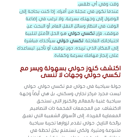
وقت وفي أي طقس.
عندما تكون في عجلة من أمرك. إذا كنت بحاجة إلى
الوصول إلى وجهتك بسرعة، ولا ترغب في إضاعة
الوقت في انتظار وسائل النقل العام أو البحث عن
موقف، فإن
تكسي حولي
هو الحل الأمثل لتلبية
احتياجاتك العاجلة.
تكسي حولي
سيأخذك مباشرة
إلى المكان الذي تريده، دون توقف أو تأخير، ليساعدك
على إنجاز مهامك بسرعة وكفاءة.
اكتشف كنوز حولي بسهولة ويسر مع
تكسي حولّي وجهات لا تُنسى
جولة سياحية في حولي مع تكسي حولي. حولي
ليست مجرد مركز تجاري وسكني، بل هي أيضاً وجهة
سياحية غنية بالمعالم والكنوز التي تستحق
الاكتشاف. من المجمعات الفخمة ذات التصاميم
المعمارية الفريدة، إلى الأسواق الشعبية التي تعبق
برائحة التاريخ، حولي تقدم لزوارها تجربة سياحية
متنوعة ومثيرة. ولكي تستمتع بكل لحظة في