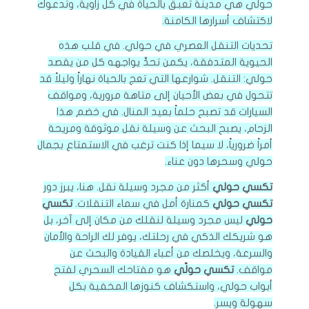
حولي هي مدينة تعبق بالحياة في كل زاوية، وتدعوك
لاكتشاف أسرارها الكامنة.
تحديات التنقل العصري في حولي. في قلب هذه
الحيوية المتدفقة، يكمن تحدٍّ يواجهه كل من يقصد
حولي: التنقل. شوارعها التي تعج بالحياة نهاراً وليلاً قد
تتحول في بعض الأحيان إلى متاهة مرورية، ومواقف
السيارات قد تصبح حلماً بعيد المنال. في خضم هذا
الزحام، يصبح البحث عن وسيلة نقل موثوقة ومريحة
أمراً ضرورياً، لا سيما إذا كنت ترغب في الاستمتاع بجمال
حولي وسحرها دون عناء.
تكسي حولي
أكثر من مجرد وسيلة نقل. هنا، يبرز دور
تكسي حولي
كمنارة أمل في سماء التنقلات.
تكسي
حولي
ليس مجرد وسيلة لنقلك من مكان إلى آخر، بل
هو شريكك الذكي في رحلتك، يوفر لك الراحة والأمان
والسرعة، ويخلصك من أعباء القيادة والبحث عن
مواقف.
تكسي حولّي
هو مفتاحك السحري لفتح
أبواب حولي، واستكشاف كنوزها المخفية بكل
سهولة ويسر.