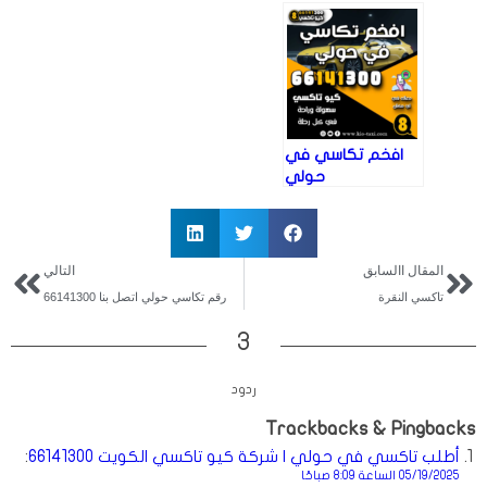
66141300
افخم تكاسي في
حولي
المقال االسابق
التالي
تاكسي النقرة
رقم تكاسي حولي اتصل بنا 66141300
3
يقول
يقول
يقول
ردود
Trackbacks & Pingbacks
أطلب تاكسي في حولي | شركة كيو تاكسي الكويت 66141300
:
05/19/2025 الساعة 8:09 صباحًا