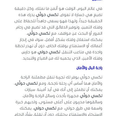
في عالم اليوم، الوقت هو أثمن ما نملك، وكل دقيقة
تضيع هي خسارة لا تعوض.
تكسي حولّي
يدرك هذه
الحقيقة جيداً، ولهذا فهو يسعى جاهداً للحفاظ على
وقتك الثمين، وتوفير الدقائق التي قد تضيع في زحام
المرور أو البحث عن مواقف. مع
تكسي حولّي
،
يمكنك استغلال وقتك بشكل أفضل، سواء في إنجاز
أعمالك أو الاستمتاع بوقتك الخاص، دون أن تهدر لحظة
واحدة في متاعب التنقل.
تكسي حولي
هو حارس
وقتك الأمين، الذي يحميه لك من الضياع والتبديد.
راحة البال والأمان
تكسي حولّي يوفر لك تجربة تنقل مطمئنة. الراحة
والأمان هما أساس أي رحلة ناجحة، ومع
تكسي حولّي
،
يمكنك أن تطمئن إلى أنك في أيد أمينة. سيارات
تكسي حولّي
مجهزة بأحدث وسائل الراحة والأمان،
وسائقوها مدربون على أعلى مستوى، ولديهم خبرة
واسعة في طرق حولي. مع
تكسي حولي
، يمكنك
الاسترخاء والاستمتاع برحلتك، دون أن تقلق بشأن الزحام