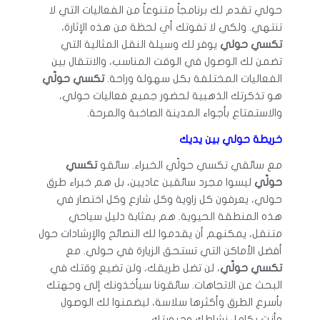
حولي تقدم لك برنامجاً متنوعاً من الفعاليات التي لا
تنتهي. ولكي لا تفوتك أي لحظة من هذه الإثارة،
تكسي حولي
يوفر لك وسيلة النقل المثالية التي
تضمن لك الوصول في الوقت المناسب، والانتقال بين
الفعاليات المختلفة بكل سهولة وراحة.
تكسي حولّي
هو تذكرتك الذهبية لحضور جميع فعاليات حولي،
والاستمتاع بأجواء المدينة الصاخبة والمرحة.
خريطة حولي بين يديك
مع سائقي تكسي حولّي الخبراء. سائقو
تكسي
حولّي
ليسوا مجرد سائقين عاديين، بل هم خبراء طرق
حولي، يعرفون كل زاوية وكل شارع وكل اختصار في
هذه المنطقة الحيوية. هم بمثابة دليل سياحي
متنقل، يمكنهم أن يقدموا لك النصائح والإرشادات حول
أفضل الأماكن التي تستحق الزيارة في حولي. مع
تكسي حولّي
، لن تضل طريقك، ولن تضيع وقتك في
البحث عن الاتجاهات. سائقونا سيأخذونك إلى وجهتك
بأسرع الطرق وأكثرها سلاسة، ليضمنوا لك الوصول
وأنت بكامل نشاطك وحيويتك.