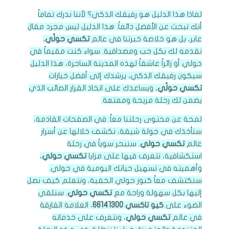
لماذا هذا الدليل هو رفيقك الذكي؟ لأننا ندرك تماماً
أنك تبحث عن الأفضل دائماً. هذا الدليل ليس مجرد مقال
عابر، بل هو خلاصة خبرتنا في عالم
تكسي حولّي
،
نقدمه لك بكل حب ومصداقية. سواء كنت مقيماً في
حولي أو زائراً عاشقاً لهذه المدينة الساحرة، هذا الدليل
سيكون رفيقك الذكي، يرشدك إلى أفضل خيارات
تكسي حولّي
، ويساعدك على اتخاذ القرار الصائب الذي
يضمن لك رحلة مريحة وممتعة.
لمحة عن محتوى رحلتنا معاً. في الصفحات القادمة،
سنأخذك في جولة شيقة، نكشف خلالها عن أسرار
عالم
تكسي حولي
. سنبحر سوياً في رحلة
استكشافية، نتعرف فيها على مزايا
تكسي حولي
،
وأهميته في تسهيل حياتك اليومية في حولي.
سنكتشف معاً كنوز حولي الخفية، ونتعلم كيف نصل
إليها بكل سهولة وراحة مع
تكسي حولي
. سنلقي
الضوء على
كيو تاكسي 66141300
، العلامة الفارقة
في عالم
تكسي حولي
، ونتعرف على خدماته