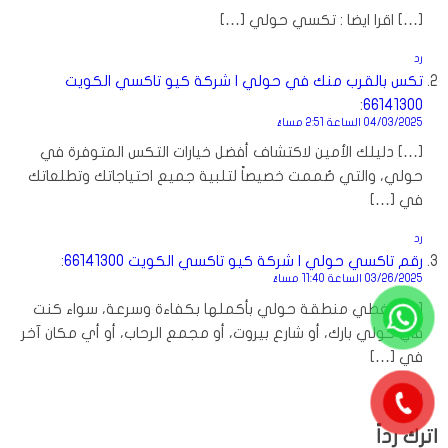
[…] اقرا ايضا : تكسي حولي […]
رد
تكس بالقرب منك في حولي | شركة كيو تاكسي الكويت
:
66141300
04/03/2025 الساعة 2:51 مساءً
[…] دليلك الأمين لاكتشاف أفضل خيارات التكس المتوفرة في
حولي، والتي صُممت خصيصاً لتلبية جميع احتياجاتك وتطلعاتك
في […]
رد
رقم تاكسي حولي | شركة كيو تاكسي الكويت 66141300
:
03/26/2025 الساعة 11:40 مساءً
[…] يغطي منطقة حولي بأكملها بكفاءة وسرعة، سواء كنت
في حولي بارك، أو شارع بيروت، أو مجمع الرحاب، أو أي مكان آخر
في […]
رد
اترك رداً