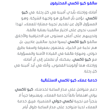
سائقو كيو تاكسي المحترفون
أمانك وراحتك بأيدي أمينة في كل رحلة. في
كيو
تاكسي
، نؤمن بأن السائق هو واجهة الشركة، وهو
المسؤول الأول عن تقديم تجربة ممتازة للعملاء. لهذا
السبب نحرص على اختيار سائقينا بعناية فائقة،
وتدريبهم على أعلى مستوى من الاحترافية والأخلاق.
سائقو
كيو تاكسي
ليسوا مجرد سائقين عاديين، بل
هم نخبة من الخبراء، يتمتعون بمعرفة واسعة بطرق
حولي، ومهارة فائقة في القيادة الآمنة والمسؤولة.
مع
كيو تاكسي
، يمكنك أن تطمئن إلى أن أمانك
وراحتك هما أولويتنا القصوى، وأنك في أيد أمينة في
كل رحلة.
خدمة عملاء كيو تاكسي الاستثنائية
دعم متواصل على مدار الساعة لخدمتك.
كيو تاكسي
يولي اهتماماً بالغاً لخدمة العملاء، ويعتبرها جزءاً لا
يتجزأ من تجربة
تكسي حولي
المتميزة. فريق خدمة
العملاء لدينا متواجد على مدار الساعة طوال أيام