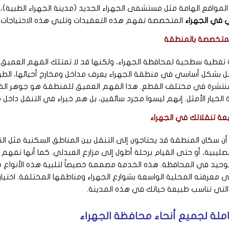
المواقع الهامة مثل مستشفى الجهراء الجديد (مدينة الجهراء الطبية)، أ
في الجهراء
المتخصصة تفهم هذه التعقيدات وتلبي هذه الاحتياجات ال
المتخصصة بالمنطقة
تغطية سطحية لمحافظة الجهراء، ولكنها قد لا تمتلك الفهم العميق ل
ل بشكل أساسي في منطقة الجهراء يعرف مداخل ومخارج أحيائها، الطرق
ة في مختلف القطع. هذا الفهم العميق للمنطقة هو جوهر الخبرة المحلية (E-A-T
لخيار الأمثل. إنهم ليسوا مجرد سائقين، بل هم خبراء في التنقل داخل
 تنقلاتك في الجهراء
ن سكان المنطقة قد يحتاجون إلى التنقل بين المناطق السكنية مثل الن
 الصليبية، أو حتى القيام برحلة أطول إلى مزارع العبدلي. كما أنها تفه
 الوحيد في المحافظة. هذه الخدمة مصممة خصيصاً لتلبية هذه الأنواع م
ى معرفته المحلية الواسعة بشوارع الجهراء ومناطقها المختلفة. اختيار
ة التي تناسب طبيعة حياتك في هذه المدينة.
ة لجميع أنحاء محافظة الجهراء