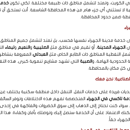
في الكويت، وتمتد لتشمل مناطق ذات طبيعة مختلفة. لكي تكون
خدمة
ية لا تستثني أي جزء هام من هذه المحافظة الشاسعة. أنت تستحق أ
قطة ضمن حدود المحافظة.
اء
ى خدمة مدينة الجهراء نفسها فحسب، بل تمتد لتشمل جميع المناطق ال
في
الجهراء المدينة
، أو تقيم في مناطق مثل
الصليبية
و
النعيم
و
تيماء
الت
 التغطية المناطق ذات الطابع الخاص مثل
العبدلي
المعروفة بنشاطها 
الحدودية الهامة، و
الصبية
التي تشهد مشاريع تنموية كبرى. هذه التغ
 كل مكان بالمحافظة.
الصناعية: نحن معك
ديات فريدة على خدمات النقل. التنقل داخل منطقة سكنية يختلف عن 
مة تاكسي في الجهراء
المتخصصة تفهم هذه الاختلافات وتوفر السائقي
 سواء كنت تحتاج إلى الذهاب إلى سوق الخضروات والفاكهة في إحدى جمعي
مكنك الاعتماد على أن الخدمة ستصل إليك وتوصلك بأمان وكفاءة. هذا 
جهراء حقاً.