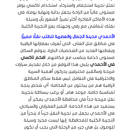
تمثل تجربة استجمام واسترخاء. استخدام تاكسي يوفر
مستوى عالياً من الراحة يجعل بداية ونهاية يومك في
هذه الأماكن الفاخرة أكثر تميزاً. الشعور بأن وسيلة
نقلك تتماشى مع رقي وجهتك يعزز التجربة الكلية.
الأحمدي مدينة الجمال والعصرية تتطلب نقلًا مميزًا
.
في مناطق مثل العلى، التي تُعرف بعقاراتها الراقية
ويقطنها العديد من الشخصيات البارزة، يتوقع السكان
مستوى خدمة يتناسب مع مكانتهم.
افخم تاكسي
في الأحمدي
يلبي هذا التوقع من خلال تقديم سيارات
مريحة وسائقين محترفين يدركون أهمية السرية
والاحترافية في التعامل. ليس فقط سكان المناطق
الراقية هم من يبحثون عن الفخامة؛ أي شخص يتجه
لمناسبة خاصة، موعد هام، أو يرغب ببساطة بتجربة
نقل مريحة جداً في محافظة الأحمدي يمكن أن
يستفيد من هذه الخدمة. التميز العمراني والسياحي
في الأحمدي يجعل من تجربة النقل جزءاً لا يتجزأ من
التجربة الكلية للمحافظة. إنها ليست مجرد وسيلة
للوصول، بل هي جزء من الرحلة التي يجب أن تكون