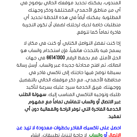
المندوب، يمكنك تحديد موقعك الحالي بوضوح في
أي من مناطق الأحمدي المختلفة وذكر وجهتك
المطلوبة. يمكنك أيضاً في هذه اللحظة تحديد أي
متطلبات خاصة لديك لرحلتك لضمان أن تكون التجربة
فاخرة تماماً كما تتوقع.
إذا كنت تفضل التواصل الكتابي أو كنت في مكان لا
يسمح فيه بالتحدث هاتفياً، فإن استخدام واتساب هو
الحل الأمثل. قم بحفظ الرقم
66141300
في جهات
اتصالك، ثم افتح محادثة جديدة عبر واتساب. أرسل رسالة
بسيطة توضح فيها حاجتك إلى تاكسي فاخر في
محافظة الأحمدي، مع ذكر موقعك الحالي بالتفصيل
ووجهتك. فريق الخدمة سيرد عليك بسرعة لتأكيد
طلبك وتوجيه التاكسي المناسب إليك.
سهولة الطلب
عبر الاتصال أو واتساب تتماشى تماماً مع مفهوم
الخدمة الفاخرة التي توفر الراحة والفعالية دون أي
تعقيد
.
احصل على تاكسيك الفاخر بخطوات معدودة لا تزيد عن
الاتصال
أو
واتساب
.
لا حاجة لتنزيل تطبيقات، إنشاء