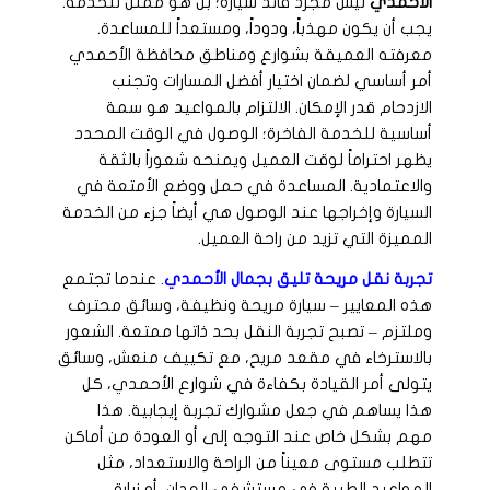
الأحمدي
ليس مجرد قائد سيارة؛ بل هو ممثل للخدمة.
يجب أن يكون مهذباً، ودوداً، ومستعداً للمساعدة.
معرفته العميقة بشوارع ومناطق محافظة الأحمدي
أمر أساسي لضمان اختيار أفضل المسارات وتجنب
الازدحام قدر الإمكان. الالتزام بالمواعيد هو سمة
أساسية للخدمة الفاخرة؛ الوصول في الوقت المحدد
يظهر احتراماً لوقت العميل ويمنحه شعوراً بالثقة
والاعتمادية. المساعدة في حمل ووضع الأمتعة في
السيارة وإخراجها عند الوصول هي أيضاً جزء من الخدمة
المميزة التي تزيد من راحة العميل.
تجربة نقل مريحة تليق بجمال الأحمدي
.
عندما تجتمع
هذه المعايير – سيارة مريحة ونظيفة، وسائق محترف
وملتزم – تصبح تجربة النقل بحد ذاتها ممتعة. الشعور
بالاسترخاء في مقعد مريح، مع تكييف منعش، وسائق
يتولى أمر القيادة بكفاءة في شوارع الأحمدي، كل
هذا يساهم في جعل مشوارك تجربة إيجابية. هذا
مهم بشكل خاص عند التوجه إلى أو العودة من أماكن
تتطلب مستوى معيناً من الراحة والاستعداد، مثل
المواعيد الطبية في مستشفى العدان، أو زيارة