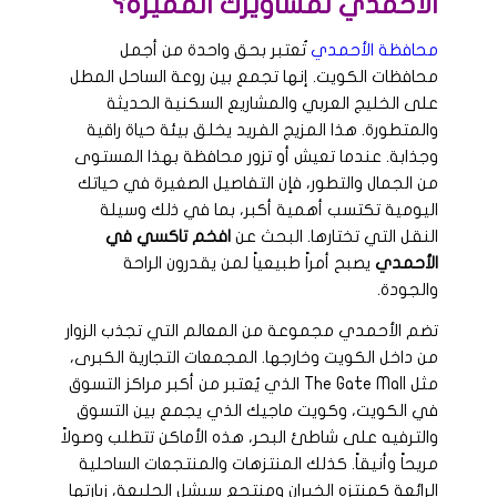
الأحمدي لمشاويرك المميزة؟
محافظة الأحمدي
تُعتبر بحق واحدة من أجمل
محافظات الكويت. إنها تجمع بين روعة الساحل المطل
على الخليج العربي والمشاريع السكنية الحديثة
والمتطورة. هذا المزيج الفريد يخلق بيئة حياة راقية
وجذابة. عندما تعيش أو تزور محافظة بهذا المستوى
من الجمال والتطور، فإن التفاصيل الصغيرة في حياتك
اليومية تكتسب أهمية أكبر، بما في ذلك وسيلة
النقل التي تختارها. البحث عن
افخم تاكسي في
الأحمدي
يصبح أمراً طبيعياً لمن يقدرون الراحة
والجودة.
تضم الأحمدي مجموعة من المعالم التي تجذب الزوار
من داخل الكويت وخارجها. المجمعات التجارية الكبرى،
مثل The Gate Mall الذي يُعتبر من أكبر مراكز التسوق
في الكويت، وكويت ماجيك الذي يجمع بين التسوق
والترفيه على شاطئ البحر، هذه الأماكن تتطلب وصولاً
مريحاً وأنيقاً. كذلك المنتزهات والمنتجعات الساحلية
الرائعة كمنتزه الخيران ومنتجع سيشل الجليعة، زيارتها