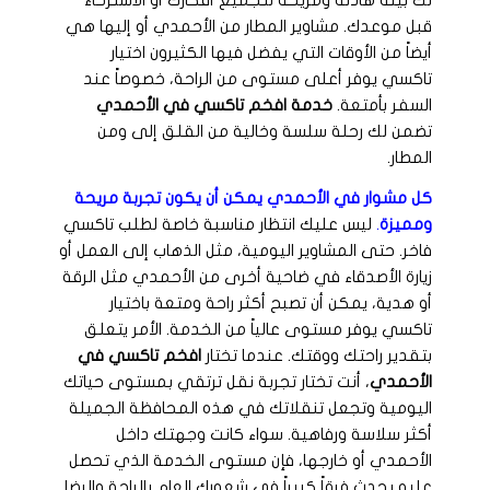
لك بيئة هادئة ومريحة لتجميع أفكارك أو الاسترخاء
قبل موعدك. مشاوير المطار من الأحمدي أو إليها هي
أيضاً من الأوقات التي يفضل فيها الكثيرون اختيار
تاكسي يوفر أعلى مستوى من الراحة، خصوصاً عند
السفر بأمتعة.
خدمة افخم تاكسي في الأحمدي
تضمن لك رحلة سلسة وخالية من القلق إلى ومن
المطار.
كل مشوار في الأحمدي يمكن أن يكون تجربة مريحة
ومميزة
.
ليس عليك انتظار مناسبة خاصة لطلب تاكسي
فاخر. حتى المشاوير اليومية، مثل الذهاب إلى العمل أو
زيارة الأصدقاء في ضاحية أخرى من الأحمدي مثل الرقة
أو هدية، يمكن أن تصبح أكثر راحة ومتعة باختيار
تاكسي يوفر مستوى عالياً من الخدمة. الأمر يتعلق
بتقدير راحتك ووقتك. عندما تختار
افخم تاكسي في
الأحمدي
، أنت تختار تجربة نقل ترتقي بمستوى حياتك
اليومية وتجعل تنقلاتك في هذه المحافظة الجميلة
أكثر سلاسة ورفاهية. سواء كانت وجهتك داخل
الأحمدي أو خارجها، فإن مستوى الخدمة الذي تحصل
عليه يحدث فرقاً كبيراً في شعورك العام بالراحة والرضا.