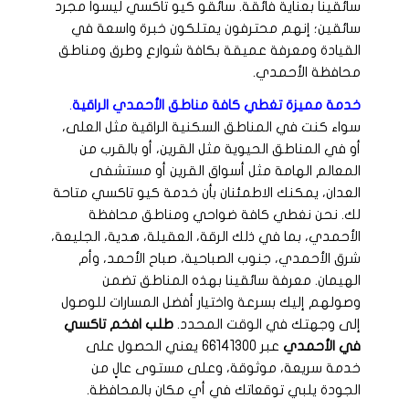
سائقينا بعناية فائقة. سائقو كيو تاكسي ليسوا مجرد
سائقين؛ إنهم محترفون يمتلكون خبرة واسعة في
القيادة ومعرفة عميقة بكافة شوارع وطرق ومناطق
محافظة الأحمدي.
خدمة مميزة تغطي كافة مناطق الأحمدي الراقية
.
سواء كنت في المناطق السكنية الراقية مثل العلى،
أو في المناطق الحيوية مثل القرين، أو بالقرب من
المعالم الهامة مثل أسواق القرين أو مستشفى
العدان، يمكنك الاطمئنان بأن خدمة كيو تاكسي متاحة
لك. نحن نغطي كافة ضواحي ومناطق محافظة
الأحمدي، بما في ذلك الرقة، العقيلة، هدية، الجليعة،
شرق الأحمدي، جنوب الصباحية، صباح الأحمد، وأم
الهيمان. معرفة سائقينا بهذه المناطق تضمن
وصولهم إليك بسرعة واختيار أفضل المسارات للوصول
إلى وجهتك في الوقت المحدد.
طلب افخم تاكسي
في الأحمدي
عبر 66141300 يعني الحصول على
خدمة سريعة، موثوقة، وعلى مستوى عالٍ من
الجودة يلبي توقعاتك في أي مكان بالمحافظة.