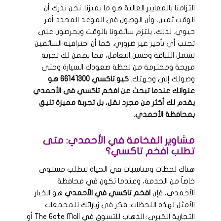
التزامنا بالمعايير العالية هو ما يميزنا. نحن ندرك أن
الوقت ثمين، وأن الوصول في الموعد المحدد أمر
حيوي. لذلك، يلتزم سائقونا بالوقت ويحرصون على
تجنب أي تأخير غير ضروري. كما أن احترافية السائقين
تشمل اللباقة وحسن التعامل، مما يضمن لك تجربة
مريحة ومحترمة من لحظة صعودك السيارة وحتى
وصولك إلى وجهتك.
كيو تاكسي 66141300 هو
عنوانك عندما تبحث عن افخم تاكسي في الأحمدي
يقدم لك أكثر من مجرد نقل، بل تجربة مميزة تليق
بمحافظة الأحمدي
.
مشاوير الفخامة في الأحمدي: متى
تطلب افخم تاكسي؟
هناك لحظات ومناسبات في الحياة تتطلب مستوى
خاصاً من الخدمة، وعندما تكون في محافظة
الأحمدي، فإن
افخم تاكسي في الأحمدي
هو الخيار
الأمثل لهذه اللحظات. فكر في زياراتك للمجمعات
التجارية الكبرى؛ الذهاب للتسوق في The Gate Mall أو