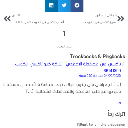
المقال االسابق
التالي
اسرع تاكسي في الكويت
أطلب تاكسي في الكويت اتصل بنا 66141300
1
يقول
عدد الردود
Trackbacks & Pingbacks
تاكسي في محافظة الاحمدي | شركة كيو تاكسي الكويت
:
66141300
04/29/2025 الساعة 2:50 مساءً
[…] الجغرافي في جنوب البلاد، تبعد محافظة الأحمدي مسافة لا
بأس بها عن قلب العاصمة والمحافظات الشمالية. […]
رد
اترك رداً
Want to join the discussion?