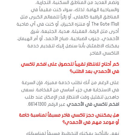
وتضم العديد من المناطق السكنية، التجارية،
والسياحية الهامة. لذلك، سواء كنت مقيماً في
المناطق الراقية كالعلى، أو زائراً للمعالم الكبرى مثل
The Gate Mall أو منتزه الخيران، أو كنت في أي ضاحية
أخرى مثل الرقة، العقيلة، هدية، الجليعة، شرق
الأحمدي، جنوب الصباحية، صباح الأحمد، أو أم الهيمان،
يمكنك الاطمئنان بأننا سنصل إليك لتقديم خدمة
التاكسي الفاخر.
كم أحتاج للانتظار تقريباً للحصول على افخم تاكسي
في الأحمدي بعد الطلب؟
على الرغم من أنك تطلب خدمة مميزة، فإن السرعة
في الاستجابة هي جزء أساسي من الفخامة. نسعى
جاهدين لتقليل وقت الانتظار قدر الإمكان عند طلب
افخم تاكسي في الأحمدي
عبر الرقم 66141300.
هل يمكنني حجز تاكسي فاخر مسبقاً لمناسبة خاصة
أو موعد مهم في الأحمدي؟
نعم، بالتأكيد يمكنك التخطيط مسبقاً لمناسباتك