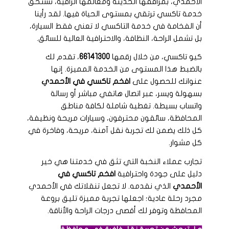
الأحمدي، بمرافقها الحديثة ومعالمها الراقية، تستحق
خدمة تاكسي ترتقي بمستوى الحياة فيها. لقد رأينا
أن الفخامة في خدمة التاكسي لا تعني فقط السيارة،
بل تشمل الراحة، النظافة، والاحترافية العالية للسائق.
كيو تاكسي، من خلال رقمها
66141300
، تقدم لك
بالضبط هذا المستوى من الخدمة المميزة. إنها
عنوانك للحصول على
افخم تاكسي في الأحمدي
بسهولة ويسر، عبر اتصال هاتفي مباشر أو رسالة
واتساب بسيطة. تغطية شاملة لكافة مناطق
المحافظة، سائقون محترفون، وسيارات مريحة ونظيفة،
كل ذلك يضمن لك تجربة نقل آمنة، مريحة، وفاخرة في
كل مشوار.
تجارب عملاء النخبة التي تثق في خدمتنا هي خير
دليل على جودة واحترافية
افخم تاكسي في
الأحمدي
الذي نقدمه. لا تجعل تنقلاتك في الأحمدي
مجرد رحلة عادية؛ اجعلها تجربة مميزة تليق بروعة
المحافظة وتوفر لك أقصى درجات الراحة والأناقة.