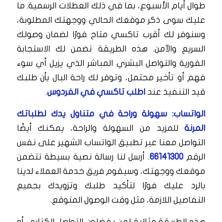
طوال أيام الأسبوع، بما في ذلك العطلات الرسمية. ما
عليك سوى ذكر موقعك الحالي ووجهتك المطلوبة،
وسنوفر لك أقرب تاكسي متاح فورًا لضمان وصولك
السريع والآمن. هذه الطريقة تضمن لك الاستجابة
الفورية والتواصل البشري المباشر الذي يزيل أي سوء
فهم أو تأخير محتمل، وتوفر لك راحة البال بأن طلبك
قيد التنفيذ عند
اطلب تاكسي في الفردوس
.
الواتساب: سهولة وراحة في متناول يدك لطلباتك
المرنة
للمزيد من السهولة والراحة، يمكنك أيضًا
التواصل معنا عبر تطبيق الواتساب الشهير على نفس
الرقم
66141300
. أرسل لنا رسالة نصية بسيطة تتضمن
موقعك ووجهتك، وسيقوم فريق خدمة العملاء لدينا
بالرد عليك فورًا لتأكيد طلبك وتزويدك بجميع
التفاصيل اللازمة، مثل وقت الوصول المتوقع.
هذه الطريقة مثالية لمن يفضلون التواصل الكتابي أو