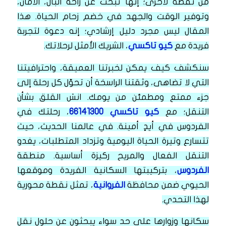
من نقطة لأخرى؛ إنها تبحث عن راحة البال، الأمان،
وتوفير الوقت والجهد في خضم زحام الحياة. هذا
المقال ليس مجرد دليل إرشادي؛ إنه دعوة لتجربة
فريدة مع
كيو تاكسي
، الشريك الأمثل لرحلاتك.
سنكشف كيف يمكن لخبرتنا العميقة، واحترافيتنا
التي لا تضاهى، وثقتنا الراسخة أن تحوّل كل رحلة إلى
جزء ممتع ومطمئن من يومك. انسَ القلق بشأن
التنقل؛ مع
كيو تاكسي 66141300
، رحلتك في
الفردوس في أيدٍ أمينة.
في عالمنا الحديث، حيث
تتسارع وتيرة الحياة اليومية وتزداد المتطلبات، يغدو
التنقل الفعال والمريح ركيزة أساسية. منطقة
الفردوس
، بتركيبتها السكانية الفريدة وموقعها
الحيوي ضمن محافظة
الفروانية
، تمثل نقطة محورية
لهذا التحدي.
سكانها وزوارها على حد سواء يبحثون عن حلول نقل