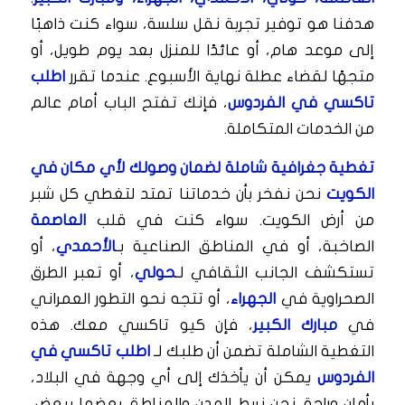
هدفنا هو توفير تجربة نقل سلسة، سواء كنت ذاهبًا
إلى موعد هام، أو عائدًا للمنزل بعد يوم طويل، أو
متجهًا لقضاء عطلة نهاية الأسبوع. عندما تقرر
اطلب
تاكسي في الفردوس
، فإنك تفتح الباب أمام عالم
من الخدمات المتكاملة.
تغطية جغرافية شاملة لضمان وصولك لأي مكان في
الكويت
نحن نفخر بأن خدماتنا تمتد لتغطي كل شبر
من أرض الكويت. سواء كنت في قلب
العاصمة
الصاخبة، أو في المناطق الصناعية بـ
الأحمدي
، أو
تستكشف الجانب الثقافي لـ
حولي
، أو تعبر الطرق
الصحراوية في
الجهراء
، أو تتجه نحو التطور العمراني
في
مبارك الكبير
، فإن كيو تاكسي معك. هذه
التغطية الشاملة تضمن أن طلبك لـ
اطلب تاكسي في
الفردوس
يمكن أن يأخذك إلى أي وجهة في البلاد،
بأمان وراحة. نحن نربط المدن والمناطق بعضها ببعض،