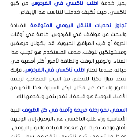
يميز خدمة
اطلب تاكسي في الفردوس
من كيو
تاكسي، حيث نُكيف خدمتنا لتناسب هذا الإيقاع.
تجاوز تحديات التنقل اليومي المتوقعة
القيادة
والبحث عن مواقف في الفردوس، خاصة في أوقات
الذروة أو قرب المرافق الحيوية، قد يكونان مرهقين
ومستهلكين للوقت. هدف المستخدم هو تجنب هذا
العناء، وتوفير الوقت والطاقة لأمور أكثر أهمية في
حياته. عندما تختار
اطلب تاكسي في الفردوس
، فإنك
تتخذ قرارًا ذكيًا للتخلص من التوتر المصاحب لزحمة
المرور والبحث عن مكان لركن السيارة. هذا التحرر من
الأعباء اليومية هو قيمة لا تقدر بثمن ونقدمها لك.
السعي نحو رحلة مريحة وآمنة في كل الظروف
النية
الأساسية وراء طلب التاكسي هي الوصول إلى الوجهة
بأمان وراحة، بعيدًا عن ضغوط القيادة والتوتر اليومي،
وهذا ما تسعى كيو تاكسي لتقديمه. سواء كنت