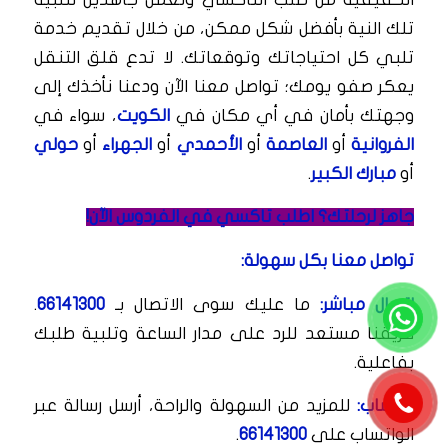
تلك النية بأفضل شكل ممكن، من خلال تقديم خدمة
تلبي كل احتياجاتك وتوقعاتك. لا تدع قلق التنقل
يعكر صفو يومك؛ تواصل معنا الآن ودعنا نأخذك إلى
وجهتك بأمان في أي مكان في
الكويت
، سواء في
الفروانية
أو
العاصمة
أو
الأحمدي
أو
الجهراء
أو
حولي
أو
مبارك الكبير
.
جاهز لرحلتك؟ اطلب تاكسي في الفردوس الآن!
تواصل معنا بكل سهولة:
اتصال مباشر:
ما عليك سوى الاتصال بـ
66141300
.
فريقنا مستعد للرد على مدار الساعة وتلبية طلبك
بفاعلية.
واتساب:
للمزيد من السهولة والراحة، أرسل رسالة عبر
الواتساب على
66141300
.