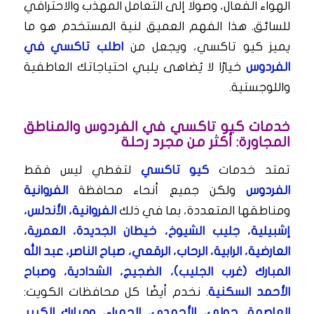
الهواء الفعال، وصولًا إلى التعامل المهذب والاحترافي
للسائق. هذا الفهم العميق لنية المستخدم هو ما
يميز كيو تاكسي، ويجعل من
اطلب تاكسي في
الفردوس
خيارًا لا يُضاهى يلبي احتياجاتك العاطفية
واللوجستية.
خدمات كيو تاكسي في الفردوس والمناطق
المجاورة: أكثر من مجرد رحلة
تمتد خدمات
كيو تاكسي
لتغطي ليس فقط
الفردوس
ولكن جميع أنحاء محافظة
الفروانية
ومناطقها المتعددة، بما في ذلك
الفروانية، الأندلس،
إشبيلية، جليب الشيوخ، خيطان الجديدة، العمرية،
العارضية، الرابية، الرحاب، الرقعي، صباح الناصر، عبد الله
المبارك (غرب الجليب)، الضجيج، الشدادية، وصباح
الأحمد السكنية
. نخدم أيضًا كل محافظات الكويت:
العاصمة، حولي، الأحمدي، الجهراء، ومبارك الكبير
.