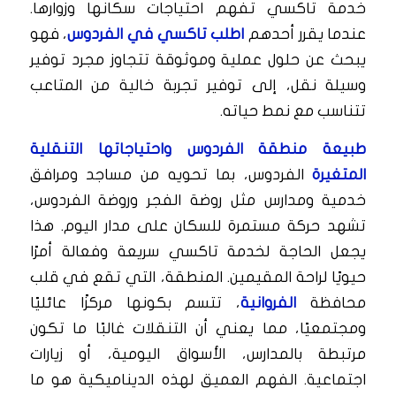
خدمة تاكسي تفهم احتياجات سكانها وزوارها.
عندما يقرر أحدهم
اطلب تاكسي في الفردوس
، فهو
يبحث عن حلول عملية وموثوقة تتجاوز مجرد توفير
وسيلة نقل، إلى توفير تجربة خالية من المتاعب
تتناسب مع نمط حياته.
طبيعة منطقة الفردوس واحتياجاتها التنقلية
المتغيرة
الفردوس، بما تحويه من مساجد ومرافق
خدمية ومدارس مثل روضة الفجر وروضة الفردوس،
تشهد حركة مستمرة للسكان على مدار اليوم. هذا
يجعل الحاجة لخدمة تاكسي سريعة وفعالة أمرًا
حيويًا لراحة المقيمين. المنطقة، التي تقع في قلب
محافظة
الفروانية
، تتسم بكونها مركزًا عائليًا
ومجتمعيًا، مما يعني أن التنقلات غالبًا ما تكون
مرتبطة بالمدارس، الأسواق اليومية، أو زيارات
اجتماعية. الفهم العميق لهذه الديناميكية هو ما