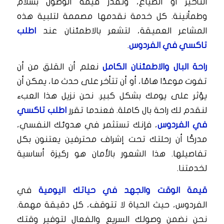
التأخير أو الضياع، ونقدر قيمة الوصول بسلام
وطمأنينة. كل خدمة نقدمها مصممة لتلبية هذه
المشاعر العميقة، لتشعر بالاطمئنان عند
اطلب
تاكسي في الفردوس
.
راحة البال والاطمئنان الكامل
نعلم أن القلق من أن
تفوت موعدًا هامًا، أو أن تتأخر على حدث ما، يمكن أن
يؤثر على يومك بشكل كبير. نحن نزيل هذا العبء
لنقدم لك راحة بال كاملة. فعندما تقرر
اطلب تاكسي
في الفردوس
، فإنك تستثمر في هدوئك النفسي،
مدركًا أن رحلتك تحت إشراف محترفين يعتنون بكل
تفاصيلها. هذا الشعور بالأمان هو ركيزة أساسية
لخدمتنا.
قيمة الوقت والجهد في حياتك اليومية
في
الفردوس، حيث الحياة لا تتوقف، كل دقيقة مهمة.
نحن نضمن وصولك السريع والفعال لتوفير وقتك