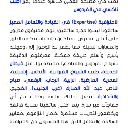
تصب في مصلحة العميل مباشرةً عندما يقرر
اطلب
تاكسي في الفردوس
.
الاحترافية (Expertise) في القيادة والتعامل المميز
سائقونا ليسوا مجرد سائقين؛ إنهم محترفون مدربون
على أعلى مستوى. يمتلكون دراية تامة بكافة الطرق
والمسارات البديلة، مما يضمن لك الوصول إلى وجهتك
بأسرع وأسلم طريقة ممكنة. معرفتهم الدقيقة
بشوارع الفردوس والمناطق المحيطة بها، مثل
خيطان
الجديدة، جليب الشيوخ، الفروانية، الأندلس، إشبيلية،
العمرية، العارضية، الرابية، الرحاب، الرقعي، صباح
الناصر، عبد الله المبارك (غرب الجليب)، الضجيج،
والشدادية
، تجعل رحلتك سلسة وخالية من أي
مفاجآت غير سارة. يتم اختيار سائقينا بعناية فائقة
ويخضعون لتدريبات مستمرة لضمان التزامهم بمعايير
السلامة والتعامل اللبق. هذا المستوى من الاحترافية