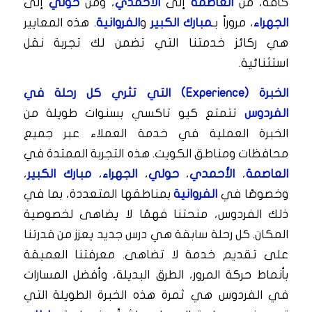
كافة، من
العاصمة
إلى
الأحمدي
، ومن
حولي
إلى
الجهراء
، مروراً بـ
مبارك الكبير
و
الفروانية
. هذه المعايير
هي ركائز خدمتنا التي تضمن لك تجربة نقل
استثنائية.
الخبرة (Experience) التي تثري كل رحلة في
الفردوس
تتمتع كيو تاكسي بسنوات طويلة من
الخبرة العملية في خدمة العملاء عبر جميع
محافظات ومناطق الكويت. هذه التجربة الممتدة في
العاصمة
،
الأحمدي
،
حولي
،
الجهراء
،
مبارك الكبير
،
وخصوصًا في
الفروانية
بمناطقها المتعددة، بما في
ذلك الفردوس، منحتنا فهمًا لا يضاهى لخصوصية
المكان. كل رحلة سابقة هي درس جديد يعزز من قدرتنا
على تقديم خدمة لا تضاهى. معرفتنا العميقة
بأنماط حركة المرور، الطرق البديلة، وأفضل المسارات
في الفردوس هي ثمرة هذه الخبرة الطويلة التي