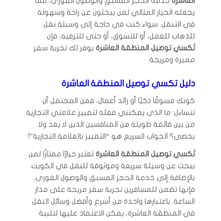
العاشرة
خدمة الحجز المسبق والوصول الفوري، مما
يجعله الخيار المثالي لمن يبحثون عن راحة وسهولة
في التنقل. سواء كنت في حاجة إلى وسيلة نقل
للذهاب للعمل، أو للتسوق، أو حتى للترفيه، فإن
تَكسي توصيل المنطقة العاشرة
يوفر لك تجربة سفر
مميزة ومريحة.
دليل تكسي توصيل المنطقة العاشرة
كونك مسوقًا ذكيًا أو رائد أعمال، فمن المحتمل أن
تتساءل: ما الذي يمكنني فعله لتمييز علامتي التجارية
من بين قائمة طويلة من المنافسين الذين لا يعد ولا
يحصى؟ الجواب السريع هو “التمييز بالعلامة التجارية”!
تَكسي توصيل المنطقة العاشرة
تعتبر خيارًا ممتازًا لمن
يبحث عن وسيلة سريعة وموثوقة للنقل في الكويت.
بالإضافة إلى خدمة الحجز المسبق والوصول الفوري،
فإنها تضمن للمسافرين تجربة سفر مريحة على مدار
الساعة. باعتبارها واحدة من أسرع وأفضل وسائل النقل
في المنطقة العاشرة، يمكن الاعتماد عليها لتلبية