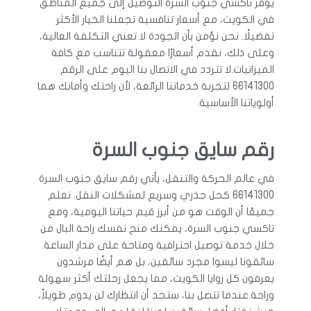
يوفر تاكسي جنوب السرة التوصيل إلى جميع المناطق
في الكويت، مع أسعار تنافسية تجعلنا الخيار الأكثر
تفضيلًا. نحن نؤمن بأن الجودة لا تعني التكلفة العالية،
وعلى ذلك، نقدم أسعارًا معقولة تتناسب مع كافة
الميزانيات.لا تتردد في الاتصال بنا اليوم على الرقم
66141300 لتجربة خدماتنا الرائعة، لأن راحتك وأمانك هما
أولوياتنا الأساسية.
رقم سايق جنوب السرة
في عالم الحركة والتنقل، يأتي رقم سايق جنوب السرة
66141300 كحل جذري وسريع لمشكلات النقل. نعلم
جميعًا أن الوقت هو من أبرز قيم حياتنا اليومية، ومع
تاكسي جنوب السرة، يمكنك منح نفسك راحة البال من
خلال خدمة توصيل احترافية ومتاحة على مدار الساعة.
سائقونا ليسوا مجرد سائقين، بل هم أيضًا مرشدون
يعرفون كل زوايا الكويت، مما يجعل رحلتك أكثر سهولة
وراحة.عندما تتصل بنا، ستجد أن انتظارك لن يدوم طويلاً،