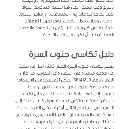
حيث نختار أفضل سائقين لدينا لنقلهم إلى وجهتك
بأسرع وقت ممكن. نحن هنا لتلبية احتياجاتك، سواءً
كنت بحاجة للذهاب إلى الاجتماعات، أو مراكز التسوق،
أو حتى وصلات مطار الكويت. توفّر تجربتنا لعملائنا
طمأنينة في كل سفر، لأننا نؤمن بأن الجودة والخدمة
الممتازة يجب أن تكون في قلب التجربة.
دليل تكاسي جنوب السرة
تعتبر تكاسي جنوب السرة الخيار الأمثل لكل من يبحث
عن خدمة متميزة في التنقل داخل الكويت. من خلال
الاتصال برقم 66141300، يمكن للمستخدمين الاستفادة
من مجموعة متنوعة من الخدمات التي نوفرها.
نسعى إلى توفير راحة البال لعملائنا من خلال تقديم
سرعة وجودة عالية في الخدمة. سواء كنت بحاجة إلى
التوجه إلى الاجتماع التالي أو ترغب في القيام بجولة
لاستكشاف المدينة، فإن سائقينا المحترفين متواجدون
دائمًا لتلبية احتياجاتك.يمتاز فريقنا بالمعرفة التامة
بشوارع الكويت، مما يضمن الوصول إلى وجهتك بأسرع