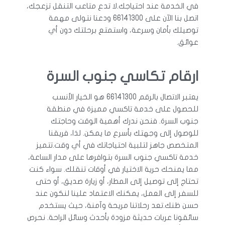
في الخدمة عند احتياجك.لا تدع متاعب التنقل تزعجك،
اتصل بنا الآن على 66141300 ودعنا نتولى مهمة
توصيلك بأمان وسرعة، واستمتع برحلتك دون أي
عوائق.
ارقام تكاسي جنوب السرة
يعتبر الاتصال بالرقم 66141300 هو الخيار الأنسب
للحصول على خدمة تاكسي مميزة في منطقة
جنوب السرة. فنحن ندرك أهمية الوقت وحاجتك
للوصول إلى وجهتك بأسرع ما يمكن. لذا، فريقنا
المتخصص جاهز لتلبية احتياجاتك في أي وقت.تتميز
خدمة تاكسي جنوب السرة بتوافرها على مدار الساعة،
مما يمنحك حرية الاختيار في أوقات تنقلك. سواء كنت
تحتاج إلى توصيل إلى المطار، أو زيارة صديق، أو حتى
للسفر إلى العمل، يمكنك الاعتماد علينا لنكون عند
حسن ظنك.تعد رحلاتنا مريحة وآمنة، حيث يستخدم
سائقونا عربات حديثة مزودة بأحدث وسائل الراحة. نحرص