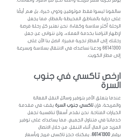
يوفر تجربة سفر مريحة وآمنة لكل من الأفراد والعائلات.
سائقونا ليسوا فقط موثوقين وذوي خبرة، بل هم أيضًا
على دراية بالمناطق المحيطة بالمطار، مما يجعل
الرحلة أكثر سلاسة وكفاءة. نحن نعتبر كل رحلة فرصة
لإظهار التزامنا بخدمة العملاء، ولن نتوانى عن جعل
رحلتك إلى المطار تجربة مميزة. اتصل بنا الآن على
66141300 ودعنا نساعدك في الانتقال بسلاسة وبسرعة
إلى مطار الكويت.
ارخص تاكسي في جنوب
السرة
عندما يتعلق الأمر بتوفير وسائل النقل الفعالة
والمريحة، فإن
تاكسي جنوب السرة
يقف في مقدمة
الخيارات المتاحة. نحن نقدم أسعارًا تنافسية تجعل
خدماتنا في متناول الجميع، مما يساعدك على توفير
المزيد من المال أثناء التنقل. من خلال الاتصال
برقم
66141300
، يمكنك حجز تاكسي مريح وبأسعار