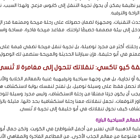
ير نظيفة يمكن أن يحول تجربة التنقل إلى كابوس مزعج. ولهذا السبب،
لراحة والترفيه.
 بأحدث التقنيات، ومجهزة لضمان حصولك على رحلة مريحة وممتعة قدر ا
تدخل إلى بيئة مصممة خصيصًا لراحتك. مقاعد مريحة فاخرة، مساحة واس
ل رحلتك أكثر من مجرد توصيلة، بل تجربة تنقل مريحة تضفي قيمة عل
متع في أبو حليفة، فإن سياراتنا الحديثة والمريحة ستضمن لك الوصول 
ة كيو تاكسي: تنقلاتك تتحول إلى مغامرة لا تُنسى
و تجارية، بل هي وجهة سياحية وترفيهية غنية بالمعالم الخلابة والأن
 لا تحصل فقط على وسيلة توصيل، بل تفتح لنفسك بوابة لاستكشاف هذ
 يجب أن يكون جزءًا ممتعًا من رحلة الاستكشاف، وليس مجرد وسيلة للوصو
التوقعات، تجعل تنقلاتك معنا رحلة استكشافية بحد ذاتها، مليئة بالر
شاف كيف نحول تنقلاتك في أبو حليفة إلى تجربة لا تُنسى.
عالم السياحية البارزة
ملية الذهبية التي تعتبر من أجمل الشواطئ في الكويت. ولكن جمال أب
نوعة من معالم الجذب الأخرى، من المطاعم الفاخرة والمقاهي الأنيقة 