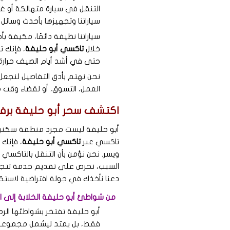
التنقل في سيارة متهالكة أو غ
سياراتنا وتجهيزها بأحدث وسائل ا
سياراتنا نظيفة دائمًا، مكيفة
خلال
تاكسي أبو حليفة
، فإنك 
حتى في أشد أيام الصيف حرارة.
نحن نهتم بأدق التفاصيل لنجع
العمل، التسوق، أو لقضاء وقت م
اكتشف سحر أبو حليفة برفق
أبو حليفة ليست مجرد منطقة سكنية أ
تاكسي عبر
تاكسي أبو حليفة
، فإنك
ويسر. نحن نؤمن بأن التنقل بالتاكسي
السبب، نحرص على تقديم خدمة تتجاوز 
دعنا نأخذك في جولة افتراضية لاستك
من شواطئ أبو حليفة الخلابة إلى الم
أبو حليفة تفتخر بشواطئها الر
فقط، بل يمتد ليشمل مجموعة مت