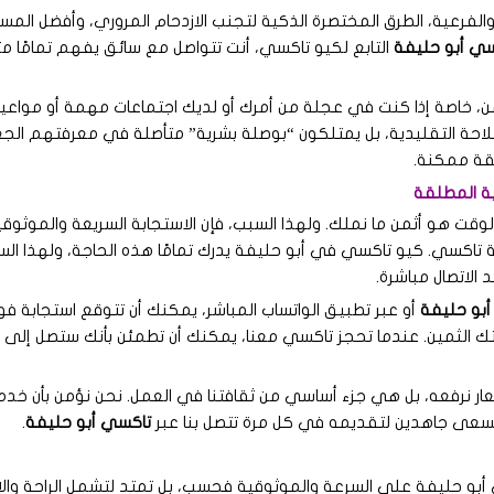
 والفرعية، الطرق المختصرة الذكية لتجنب الازدحام المروري، وأفضل ال
ي أبو حليفة
التابع لكيو تاكسي، أنت تتواصل مع سائق يفهم تمامًا 
من، خاصة إذا كنت في عجلة من أمرك أو لديك اجتماعات مهمة أو مواعيد ض
حة التقليدية، بل يمتلكون “بوصلة بشرية” متأصلة في معرفتهم الجغر
قة ممكنة.
ية المطلقة
وقت هو أثمن ما نملك. ولهذا السبب، فإن الاستجابة السريعة والموثوق
سي. كيو تاكسي في أبو حليفة يدرك تمامًا هذه الحاجة، ولهذا السبب 
لاتصال مباشرة.
بو حليفة
أو عبر تطبيق الواتساب المباشر، يمكنك أن تتوقع استجابة فوري
 لوقتك الثمين. عندما تحجز تاكسي معنا، يمكنك أن تطمئن بأنك ستصل إل
 نرفعه، بل هي جزء أساسي من ثقافتنا في العمل. نحن نؤمن بأن خدمة ا
 نسعى جاهدين لتقديمه في كل مرة تتصل بنا عبر
تاكسي أبو حليفة
.
أبو حليفة على السرعة والموثوقية فحسب، بل تمتد لتشمل الراحة والاس