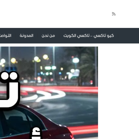
كيو تاكسي – تاكسي الكويت
من نحن
المدونة
التواص