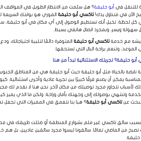
 للتنقل في
أبو حليفة
؟ هل سئمت من الانتظار الطويل في المواقف ا
بح الآن في متناول يدك!
تاكسي أبو حليفة
الفوري هو بوابتك السريعة ل
 كل لحظة. تخيل أنك تستطيع الوصول إلى أي مكان في أبو حليفة، سو
ل سهولة ويسر، وبمجرد اتصال هاتفي بسيط.
تعيشه مع خدمة
تاكسي أبو حليفة
المتوفرة دائمًا لتلبية احتياجاتك. ودع 
في الموعد، وتنعم براحة البال التي تستحقها.
أبو حليفة؟ تجربتك الاستثنائية تبدأ من هنا
ة نابضة بالحياة مثل أبو حليفة حيث أبو حليفة هي من المناطق الجنوب
لمناسبة يمكن أن يصنع فرقًا كبيرًا بين تجربة عادية وأخرى استثنائية.
ذلك لأسباب تتجاوز مجرد توصيلك من مكان لآخر. نحن هنا لا نقدم لك مج
خدمة وتنتهي بوصولك إلى وجهتك بأمان وراحة. ولكن ما الذي يميز كي
البحث عن
تاكسي أبو حليفة
؟ هيا بنا نتعمق في المميزات التي تجعل تجر
 بسبب سائق تاكسي غير ملم بشوارع المنطقة أو ضللت طريقك في مدي
صبح من الماضي تمامًا. سائقونا ليسوا مجرد سائقين عاديين، بل هم خ
حليفة.