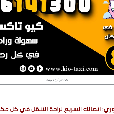
تاكسي أبو حليفة
ي: اتصالك السريع لراحة التنقل في كل مكا