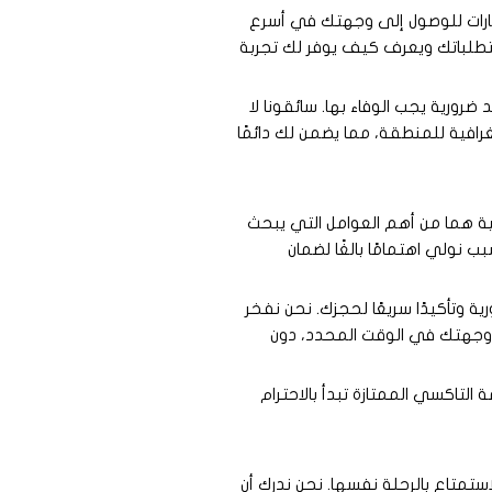
مسارات للوصول إلى وجهتك في أسرع
متطلباتك ويعرف كيف يوفر لك تجربة
رورية يجب الوفاء بها. سائقونا لا
افية للمنطقة، مما يضمن لك دائمًا
ية هما من أهم العوامل التي يبحث
نولي اهتمامًا بالغًا لضمان
ة وتأكيدًا سريعًا لحجزك. نحن نفخر
ى وجهتك في الوقت المحدد، دون
لتاكسي الممتازة تبدأ بالاحترام
تمتاع بالرحلة نفسها. نحن ندرك أن