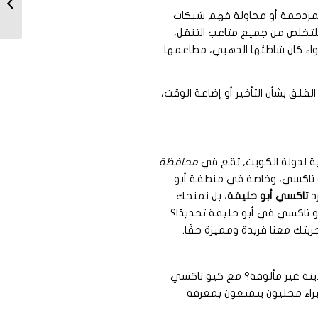
لمزدحمة أو محاولة فهم شبكات
لتخلص من جميع متاعب التنقل،
اء كان شاطئها الذهبي، مطاعمها
القلق بشأن التأخير أو إضاعة الوقت،
ية لدولة الكويت, تقع في
محافظة
 كيو تاكسي، وخاصة في منطقة أبو
رد
تاكسي أبو حليفة
، بل نمنحك
و تاكسي في أبو حليفة تحديدًا؟
بتك معنا فريدة ومميزة حقًا.
نة غير مألوفة؟ مع كيو تاكسي
براء محليون يتمتعون بمعرفة