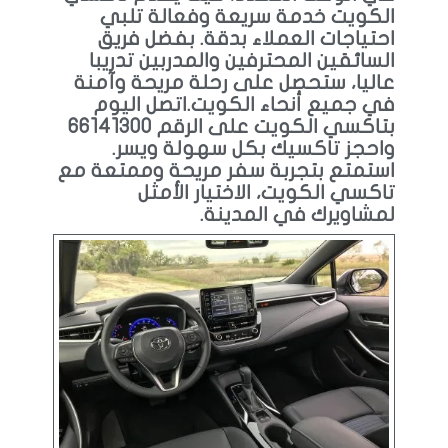
الكويت خدمة سريعة وفعالة تلبي
احتياجات العملاء بدقة. بفضل فريق
السائقين المحترفين والمدربين تدريبا
عاليا، ستحصل على رحلة مريحة وآمنة
في جميع أنحاء الكويت.اتصل اليوم
بتاكسي الكويت على الرقم 66141300
واحجز تاكسيك بكل سهولة ويسر.
استمتع بتجربة سفر مريحة وممتعة مع
تاكسي الكويت، الاختيار الأمثل
لمشاويرك في المدينة.